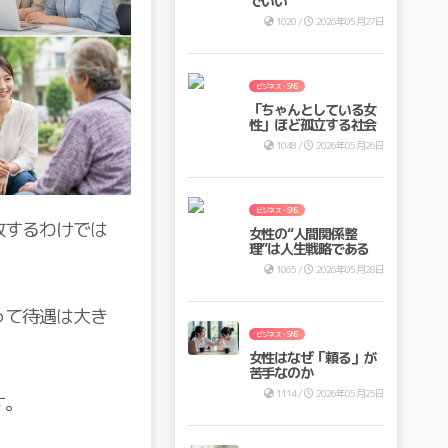
でいい
1020 /
2026年05月27日
ビジネス・SNS
「ちゃんとしている女
性」ほど孤立する社会
1048 /
2026年05月26日
ビジネス・SNS
致するわけでは
女性の“人間関係整
理”は人生戦略である
1065 /
2026年05月28日
って待遇は大き
ビジネス・SNS
女性はなぜ「頼る」が
苦手なのか
1114 /
2026年05月25日
す。