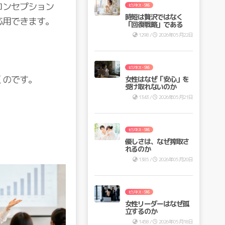
コンセプション
ビジネス・SNS
時短は贅沢ではなく
応用できます。
「回復戦略」である
1298 /
2026年05月22日
ビジネス・SNS
くのです。
女性はなぜ「安心」を
受け取れないのか
1343 /
2026年05月21日
ビジネス・SNS
優しさは、なぜ搾取さ
れるのか
1385 /
2026年05月20日
ビジネス・SNS
女性リーダーはなぜ孤
立するのか
1458 /
2026年05月18日