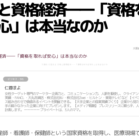
と資格経済――「資格
心」は本当なのか
大阪
大阪府 仁蓉まよ 女性と資格経済――「資格を取れば安心」は本当なのか
ビジネス・SNS
仁蓉まよ
女性ターゲット専門のマーケター 企画力と、コミュニケーション力、人脈を駆使し、クライアントの飛躍を実現します。 協業
実績 ・FANCL ・大丸百貨店 ・株式会社IBJ ・株式会社Zwei ・ヒルトン ・東海テレビ など 【イベント創作事業】 貴社のリソー
ス組み合わせで価値あるイベントを開催できる。 【大手企業との協業実績づくり】 企業から見た時の、貴社の価値を見抜き、
手の届かなかった企業に向けてプレゼンします。 【メディア戦略】 プレスリリースに頼らず、人脈でTVなどのメディア露出を
計画します。 ーーーーー プライベートは、3人のママ。
産師・看護師・保健師という国家資格を取得し、医療現場