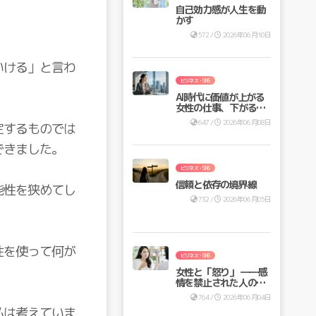
自己効力感が人生を動
かす
572 /
2026年06月10日
いける」と言わ
ビジネス・SNS
AI時代に価値が上がる
女性の仕事、下がる仕
事
647 /
2026年06月08日
定するものでは
できました。
ビジネス・SNS
信頼と依存の境界線
能性を狭めてし
732 /
2026年06月05日
性を使って何が
ビジネス・SNS
女性と「怒り」 ――感
情を禁止された人の意
思決定
764 /
2026年06月04日
私は考えていま