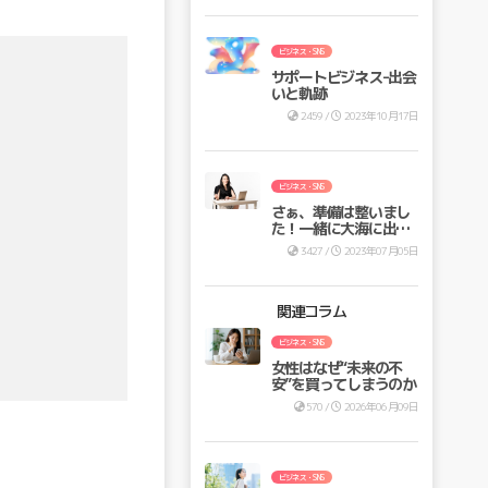
ビジネス・SNS
サポートビジネス-出会
いと軌跡
2459 /
2023年10月17日
ビジネス・SNS
さぁ、準備は整いまし
た！一緒に大海に出ま
せんか？
3427 /
2023年07月05日
関連コラム
ビジネス・SNS
女性はなぜ“未来の不
安”を買ってしまうのか
570 /
2026年06月09日
ビジネス・SNS