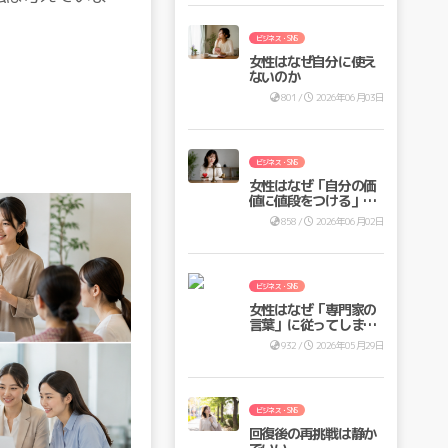
ビジネス・SNS
女性はなぜ自分に使え
ないのか
801 /
2026年06月03日
ビジネス・SNS
女性はなぜ「自分の価
値に値段をつける」の
が苦手なのか
858 /
2026年06月02日
ビジネス・SNS
女性はなぜ「専門家の
言葉」に従ってしまう
のか ―医療・SNS・イ
932 /
2026年05月29日
ンフルエンサー時代の
意思決定リスクー
ビジネス・SNS
回復後の再挑戦は静か