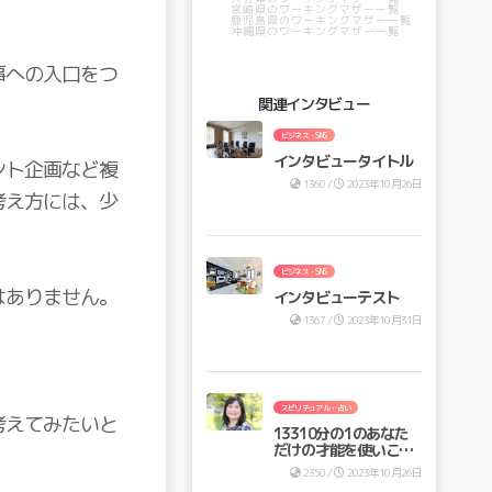
宮崎県のワーキングマザー一覧
鹿児島県のワーキングマザー一覧
沖縄県のワーキングマザー一覧
事への入口をつ
関連インタビュー
ビジネス・SNS
インタビュータイトル
ント企画など複
1360 /
2023年10月26日
考え方には、少
ビジネス・SNS
はありません。
インタビューテスト
1367 /
2023年10月31日
スピリチュアル・占い
考えてみたいと
13310分の1のあなた
だけの才能を使いこな
し、最高の未来を手に
2350 /
2023年10月26日
入れませんか？