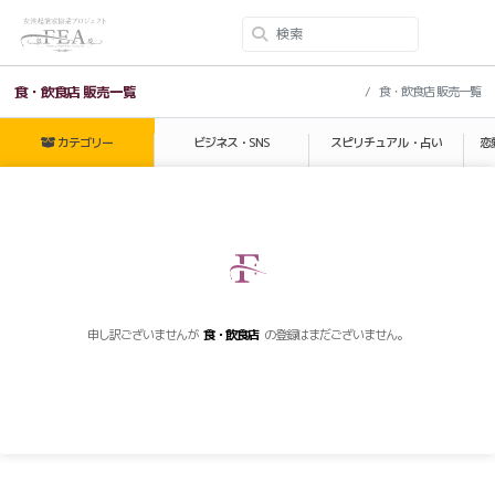
食・飲食店 販売一覧
食・飲食店 販売一覧
カテゴリー
ビジネス・SNS
スピリチュアル・占い
恋
申し訳ございませんが
食・飲食店
の登録はまだございません。