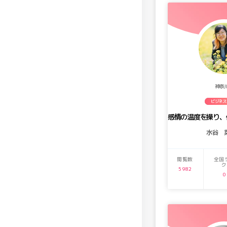
神奈
ビジネス
水谷 
閲覧数
全国
ク
5982
0