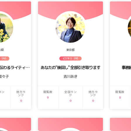
川県
東京都
・SNS
ビジネス・SNS
感情の温度を操り、伝わるライティングへ
あなたの"後回し" 全部引き取ります
事務
菜々子
吉川あき
ラン
地方ラ
閲覧数
全国ラン
地方ラ
閲覧数
ンク
ク
ンク
9
0
0
0
0