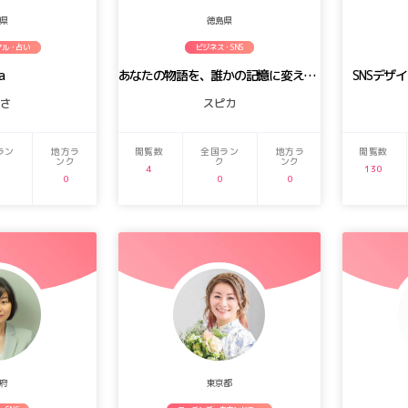
県
徳島県
アル・占い
ビジネス・SNS
a
あなたの物語を、誰かの記憶に変える。
SNSデザ
かさ
スピカ
ラン
地方ラ
閲覧数
全国ラン
地方ラ
閲覧数
ンク
ク
ンク
4
130
0
0
0
府
東京都