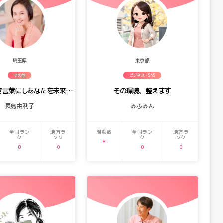
埼玉県
東京都
その他
ビジネス・SNS
本質を見抜き言葉にしあなたを未来へ動かす
その環境、整えます
長島由利子
みふみん
全国ラン
地方ラ
閲覧数
全国ラン
地方ラ
ク
ンク
ク
ンク
8
0
0
0
0