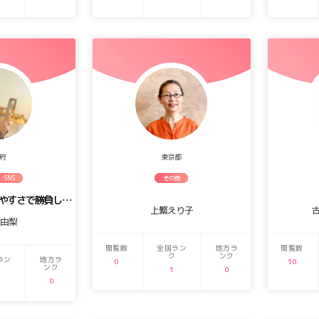
府
東京都
・SNS
その他
いつでも笑顔と話しやすさで勝負します！
上繁えり子
 由梨
閲覧数
全国ラン
地方ラ
閲覧数
ク
ンク
ラン
地方ラ
0
10
ンク
1
0
0