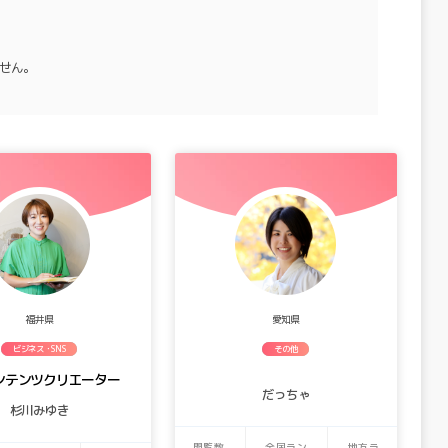
せん。
福井県
愛知県
ビジネス・SNS
その他
コンテンツクリエーター
だっちゃ
杉川みゆき
閲覧数
全国ラン
地方ラ