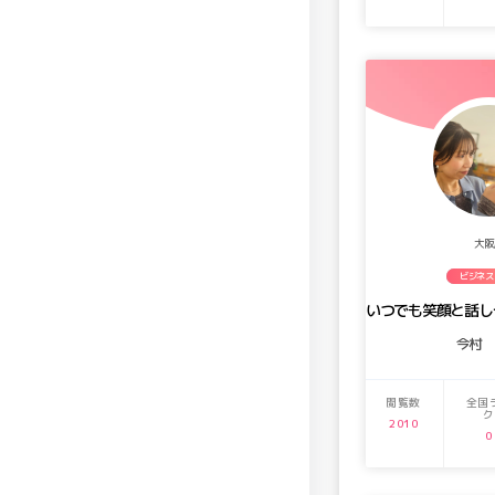
大阪
ビジネス
今村
閲覧数
全国
ク
2010
0