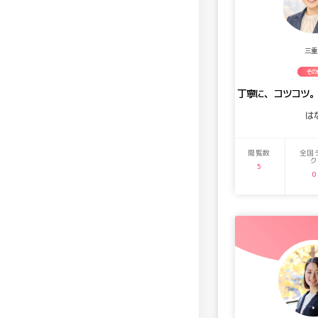
三重
その
丁寧に、コツコツ
は
閲覧数
全国
ク
5
0