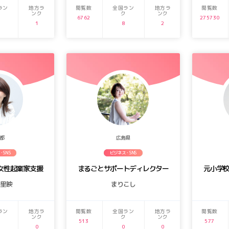
ラン
地方ラ
閲覧数
全国ラン
地方ラ
閲覧数
ンク
ク
ンク
6762
275730
1
8
2
都
広島県
・SNS
ビジネス・SNS
女性起業家支援
まるごとサポートディレクター
元小学
ル里映
まりこし
ラン
地方ラ
閲覧数
全国ラン
地方ラ
閲覧数
ンク
ク
ンク
513
577
0
0
0