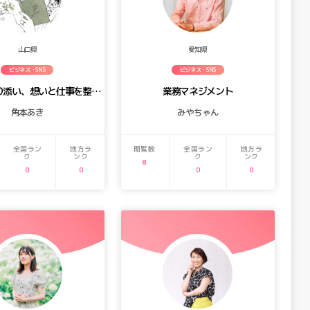
山口県
愛知県
ビジネス・SNS
ビジネス・SNS
あなたに寄り添い、想いと仕事を整える
業務マネジメント
角本あき
みやちゃん
全国ラン
地方ラ
閲覧数
全国ラン
地方ラ
ク
ンク
ク
ンク
8
0
0
0
0