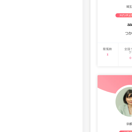
埼玉
スピリチュ
aa
つ
閲覧数
全国
ク
3
0
京都