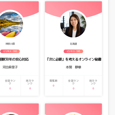
神奈川県
北海道
ビジネス・SNS
ビジネス・SNS
経験38年の安心対応
『次に必要』を考えるオンライン秘書
河合麻里子
本間 静華
全国ラン
地方ラ
閲覧数
全国ラン
地方ラ
ク
ンク
ク
ンク
0
0
0
0
0