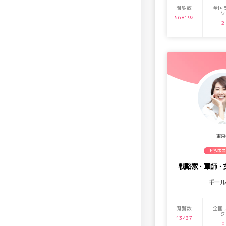
閲覧数
全国
ク
568192
2
東京
ビジネス
戦略家・軍師・
ギー
閲覧数
全国
ク
13437
0