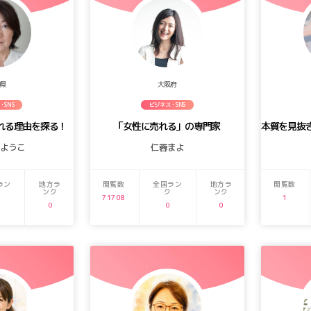
県
大阪府
・SNS
ビジネス・SNS
れる理由を探る！
「女性に売れる」の専門家
しようこ
仁蓉まよ
ラン
地方ラ
閲覧数
全国ラン
地方ラ
閲覧数
ンク
ク
ンク
71708
1
0
0
0