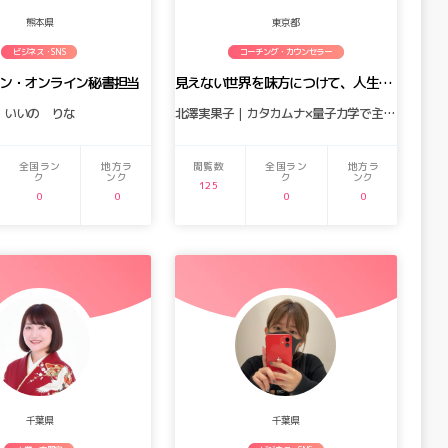
熊本県
東京都
ビジネス・SNS
コーチング・カウンセラー
イン・オンライン秘書担当
見えない世界を味方につけて、人生を創る
いいの りな
北澤実果子｜カタカムナ×量子力学で主体的な人生を再構築するマインドコーチ
全国ラン
地方ラ
閲覧数
全国ラン
地方ラ
ク
ンク
ク
ンク
125
0
0
0
0
千葉県
千葉県