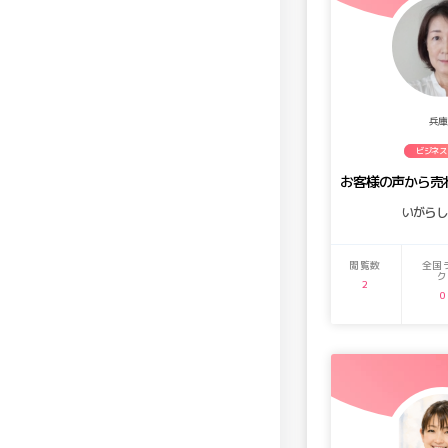
兵庫
ビジネス
お客様の声から売
いがら
閲覧数
全国
ク
2
0