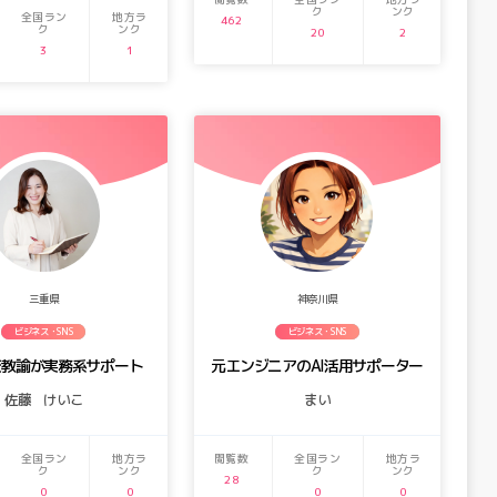
ク
ンク
全国ラン
地方ラ
462
ク
ンク
20
2
3
1
三重県
神奈川県
ビジネス・SNS
ビジネス・SNS
校教諭が実務系サポート
元エンジニアのAI活用サポーター
佐藤 けいこ
まい
全国ラン
地方ラ
閲覧数
全国ラン
地方ラ
ク
ンク
ク
ンク
28
0
0
0
0