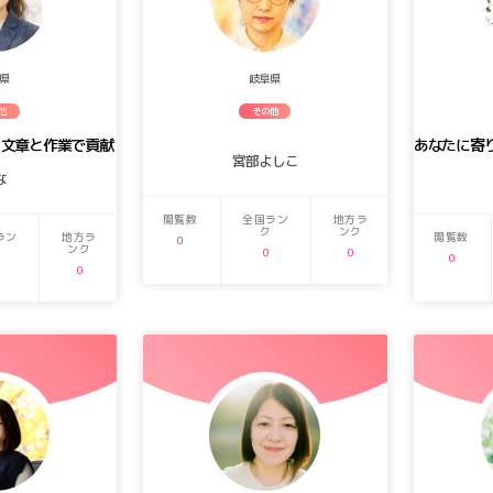
県
岐阜県
他
その他
。文章と作業で貢献
宮部よしこ
な
閲覧数
全国ラン
地方ラ
ク
ンク
ラン
地方ラ
閲覧数
0
ンク
0
0
0
0