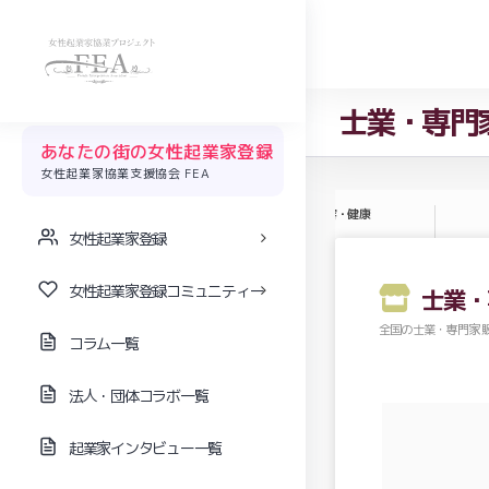
士業・専門
あなたの街の女性起業家登録
女性起業家協業支援協会 FEA
ア
ファッション
美容・健康
女性起業家登録
女性起業家登録コミュニティー
士業・
全国の士業・専門家 
コラム一覧
法人・団体コラボ一覧
起業家インタビュー一覧