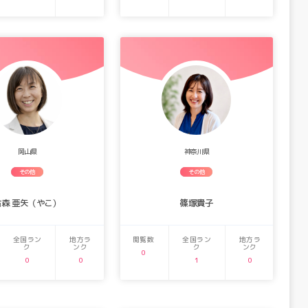
岡山県
神奈川県
その他
その他
古森 亜矢（やこ）
篠塚貴子
全国ラン
地方ラ
閲覧数
全国ラン
地方ラ
ク
ンク
ク
ンク
0
0
0
1
0