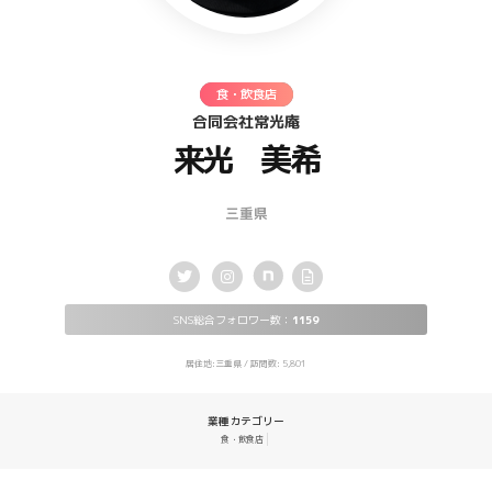
食・飲食店
合同会社常光庵
来光 美希
三重県
SNS総合フォロワー数：
1159
居住地:三重県 / 訪問数: 5,801
業種カテゴリー
食・飲食店