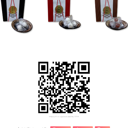
https://f-e-a.jp/user.php?id=1734