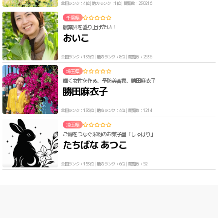
全国ランク：4位 | 地方ランク：1位 | 閲覧数：230216
千葉県
農業界を盛り上げたい！
おいこ
全国ランク：135位 | 地方ランク：8位 | 閲覧数：2536
埼玉県
輝く女性を作る、予防美容家、勝田麻衣子
勝田麻衣子
全国ランク：136位 | 地方ランク：4位 | 閲覧数：1214
埼玉県
ご縁をつなぐ米粉のお菓子屋「しゅはり」
たちばな あつこ
全国ランク：153位 | 地方ランク：6位 | 閲覧数：52