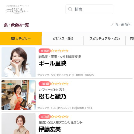
食・飲食店一覧
食・飲食店
カテゴリー
ビジネス・SNS
スピリチュアル・占い
恋
東京都
戦略家・軍師・女性起業家支援
ギール里映
全国ランク：5位 | 地方ランク：1位 | 閲覧数：184635
山梨県
カフェMy Dish 店主
松もと綾乃
全国ランク：80位 | 地方ランク：1位 | 閲覧数：7184
東京都
年間2,000人集客コンサルタント
伊藤宏美