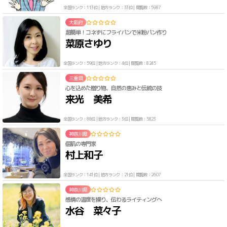
全国ランク：113位 | 地方ランク：33位 | 閲覧数：5987
大阪府
超簡単！コネずにフライパンで米粉パン作り
菜原さゆり
全国ランク：59位 | 地方ランク：4位 | 閲覧数：8245
三重県
心を込めた贈り物、自然の恵みと伝統の技
来光 美希
全国ランク：88位 | 地方ランク：3位 | 閲覧数：5823
神奈川県
個肌の専門家
村上和子
全国ランク：141位 | 地方ランク：21位 | 閲覧数：2607
神奈川県
感情の温度を操り、伝わるライティングへ
水谷 菜々子