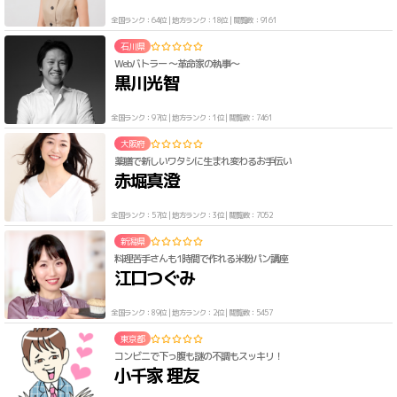
全国ランク：64位 | 地方ランク：18位 | 閲覧数：9161
石川県
Webバトラー 〜革命家の執事〜
黒川光智
全国ランク：97位 | 地方ランク：1位 | 閲覧数：7461
大阪府
薬膳で新しいワタシに生まれ変わるお手伝い
赤堀真澄
全国ランク：57位 | 地方ランク：3位 | 閲覧数：7052
新潟県
料理苦手さんも1時間で作れる米粉パン講座
江口つぐみ
全国ランク：89位 | 地方ランク：2位 | 閲覧数：5457
東京都
コンビニで下っ腹も謎の不調もスッキリ！
小千家 理友