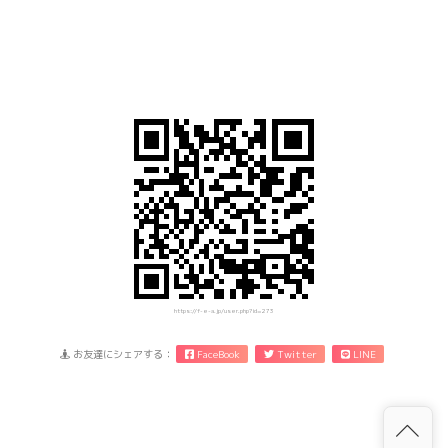
https://f-e-a.jp/user.php?id=273
お友達にシェアする：
FaceBook
Twitter
LINE