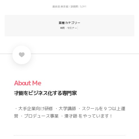
居住地:東京都 / 訪問数: 5,091
業種カテゴリー
教育・セミナー
About Me
才能をビジネス化する専門家
・大手企業向け研修 ・大学講師 ・スクールを９つ以上運
営 ・プロデュース事業 ・漫才師 をやっています！