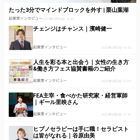
たった3分でマインドブロックを外す | 栗山葉湖
起業家インタビュー
2025年3月30日 18:41
チェンジはチャンス｜濱崎健一
起業家インタビュー
2025年4月7日 19:34
人生を彩る本と出会う｜女性の生き方
&働き方フェス協賛書籍のご紹介
起業家インタビュー
2026年4月2日 17:05
FEA主宰・食べかた研究家・経営軍師
｜ギール里映さん
起業家インタビュー
2025年4月6日 17:37
ヒプノセラピーは手に職！セラピスト
は皆がなれる｜谷原由美