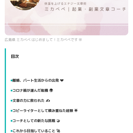
広島県 ミカベベ はじめまして！ミカべべです 🌸
目次
離婚、パート生活からの出発 💔
コロナ禍が運んだ転機 🌍
文章の力に救われた ✍️
コピーライターとして積み重ねた経験 🌟
コーチとしての新たな挑戦 🤝
これから目指していること 🚀