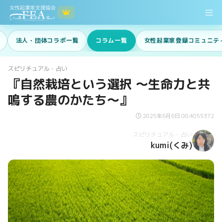
法人・団体コラボ一覧
コラム一覧
女性起業家登録コミュニテ
スピリチュアル・占い
『自然栽培という選択 〜生命力と共
鳴する農のかたち〜』
2025年6月6日 08:40
55372
スピリチュアル・占い
kumi(くみ)