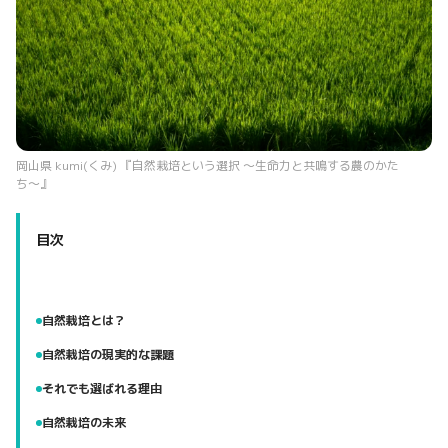
岡山県 kumi(くみ) 『自然栽培という選択 〜生命力と共鳴する農のかた
ち〜』
目次
自然栽培とは？
自然栽培の現実的な課題
それでも選ばれる理由
自然栽培の未来