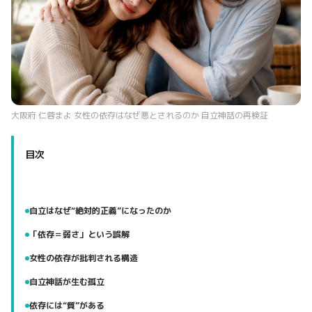
大阪府 仁蓉まよ 女性の依存はなぜ悪とされるのか 自立神話の再検証
目次
自立はなぜ“絶対的正義”になったのか
「依存＝弱さ」という誤解
女性の依存が批判される構造
自立神話が生む孤立
依存には“質”がある