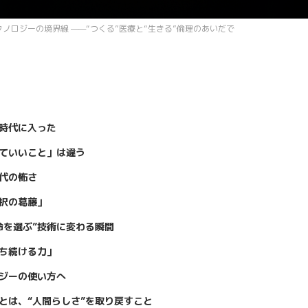
クノロジーの境界線 ——“つくる”医療と“生きる”倫理のあいだで
時代に入った
ていいこと」は違う
代の怖さ
択の葛藤」
命を選ぶ”技術に変わる瞬間
ち続ける力」
ロジーの使い方へ
とは、“人間らしさ”を取り戻すこと