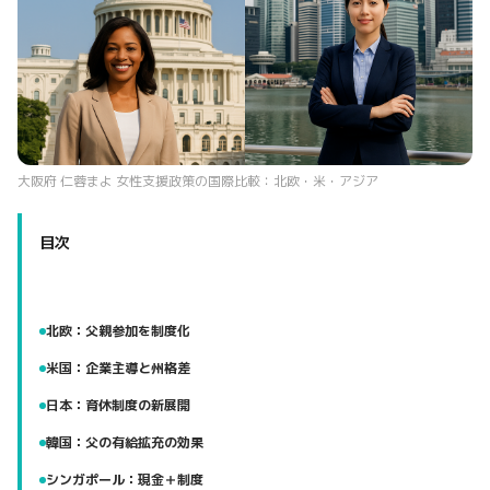
大阪府 仁蓉まよ 女性支援政策の国際比較：北欧・米・アジア
目次
北欧：父親参加を制度化
米国：企業主導と州格差
日本：育休制度の新展開
韓国：父の有給拡充の効果
シンガポール：現金＋制度