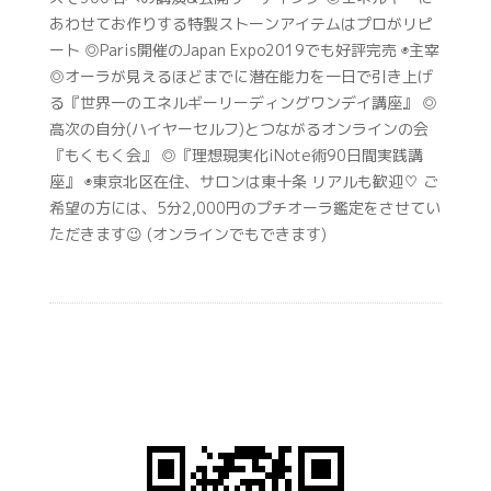
あわせてお作りする特製ストーンアイテムはプロがリピ
ート ◎Paris開催のJapan Expo2019でも好評完売 ◉主宰
◎オーラが見えるほどまでに潜在能力を一日で引き上げ
る『世界一のエネルギーリーディングワンデイ講座』 ◎
高次の自分(ハイヤーセルフ)とつながるオンラインの会
『もくもく会』 ◎『理想現実化iNote術90日間実践講
座』 ◉東京北区在住、サロンは東十条 リアルも歓迎♡ ご
希望の方には、5分2,000円のプチオーラ鑑定をさせてい
ただきます😉 (オンラインでもできます)