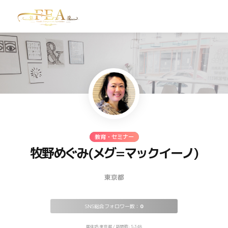
TOP
お問い合わせ
教育・セミナー
牧野めぐみ(メグ=マックイーノ)
東京都
SNS総合フォロワー数：
0
居住地:東京都 / 訪問数: 5,348