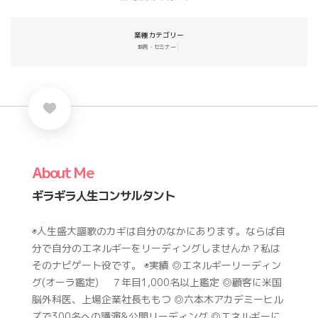
業種カテゴリー
教育・セミナー
About Me
ギラギラ人生コンサルタント
◉人生盛大謳歌のカギは自分のなかにあります。ならば自
分で自分のエネルギーをリーディングしませんか？私は
そのナビゲート役です。 ◉実績 ◎エネルギーリーディン
グ(オーラ鑑定) ７年目1,000名以上鑑定 ◎顧客に米国
脳外科医、上場企業社長ももつ ◎六本木アカデミーヒル
ズで300名への講演&公開リーディング ◎エネルギーに