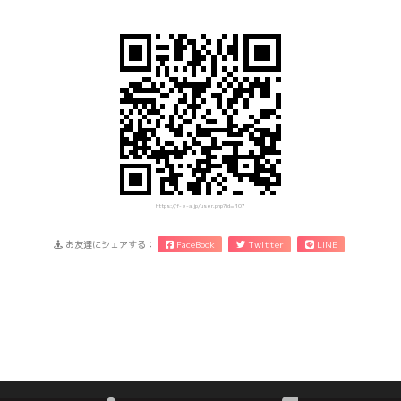
https://f-e-a.jp/user.php?id=107
お友達にシェアする：
FaceBook
Twitter
LINE