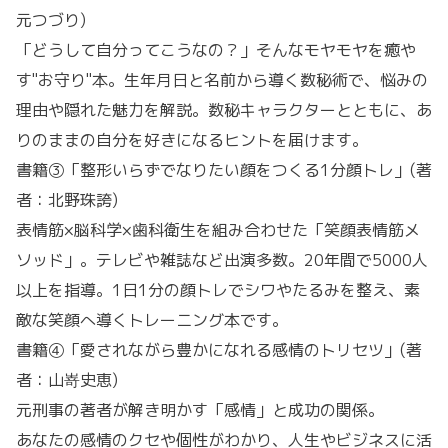
元つづり)
「どうして自分ってこうなの？」そんなモヤモヤを癒や
す"お守り"本。生年月日と名前から導く数秘術で、悩みの
理由や隠れた魅力を解説。数秘キャラクターとともに、あ
りのままの自分を好きになるヒントを届けます。
書籍③「整形いらずでなりたい顔をつくる1分顔トレ」(著
者：北野珠誇)
表情筋×脳科学×歯科衛生を組み合わせた「笑顔表情筋メ
ソッド」。テレビや雑誌など出演多数。20年間で5000人
以上を指導。1日1分の顔トレでシワやたるみを整え、素
敵な笑顔へ導くトレーニング本です。
書籍④「愛されながら豊かになれる感情のトリセツ」(著
者：山嵜史恵)
元刑事の著者が解き明かす「感情」と成功の関係。
あなたの感情のクセや個性がわかり、人生やビジネスに活