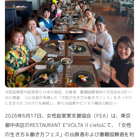
女性起業家や経営者ら14名が参加、出展者・書籍協賛者向け交流会を6月17
日に開催 -220名超が来場した「女性の生き方＆働き方フェス」をきっかけ
に生まれたつながりを継続し、新たな協業やビジネス機会の創出へ-
2026年6月17日、女性起業家支援協会（FEA）は、東京
都中央区のRESTAURANT E’VOLTA il cieloにて、「女性
の生き方＆働き方フェス」の出展者および書籍協賛者を対