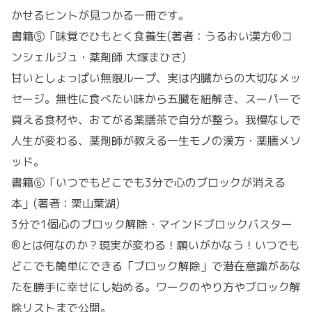
かせるヒントが見つかる一冊です。
書籍⑤「味覚でひもとく食養生(著者：うるおい漢方®︎コ
ンシェルジュ・薬剤師 大塚まひさ)
甘いとしょっぱい無限ループ、実は内臓からの大切なメッ
セージ。無性に食べたい味から五臓を紐解き、スーパーで
買える食材や、おてがる薬膳茶で自分が整う。我慢なしで
人生が変わる、薬剤師が教える一生モノの漢方・薬膳メソ
ッド。
書籍⑥「いつでもどこでも3分で心のブロックが消える
本」(著者：栗山葉湖)
3分で1個心のブロック解除・マインドブロックバスター
®︎とは何なのか？現実が変わる！願いがかなう！いつでも
どこでも簡単にできる「ブロック解除」で潜在意識があな
たを勝手に幸せにし始める。ワークのやり方やブロック解
除リストまで公開。