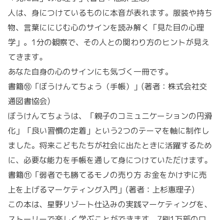
人は、身につけているものに本音が表れます。服装や持ち
物、言葉ににじむ心のサインを読み解く「見た目の心理
学」。1分の観察で、その人との関わり方のヒントが見え
てきます。
あなた自身の心のサインにも気づく一冊です。
書籍⑩「ぼうけんてちょう（手帳）」(著者：株式会社交
通図書協会)
ぼうけんてちょうは、「親子のコミュニケーションの円滑
化」「良い習慣の定着」という2つのテーマを軸に制作し
ました。将来こどもたちが社会に出たときに活躍するため
に、必要な能力を手帳を通して身につけていただけます。
書籍⑪「弱者でも勝てるモノの売り方 お金をかけずに売
上を上げるマーケティング入門」(著者：上杉惠理子)
この本は、星野リゾート仕込みの実践マーケティングを、
ストーリーで楽しく学ぶことができます。7刷1万部のロ