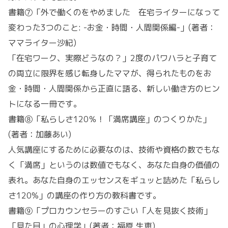
書籍⑦「外で働くのをやめました 在宅ライターになって
変わった3つのこと: -お金・時間・人間関係編-」(著者：
ママライター沙紀)
「在宅ワーク、実際どうなの？」2度のパワハラと子育て
の両立に限界を感じ転身したママが、得られたものをお
金・時間・人間関係から正直に語る、新しい働き方のヒン
トになる一冊です。
書籍⑧「私らしさ120％！「満席講座」のつくりかた」
(著者：加藤あい)
人気講座にするために必要なのは、技術や資格の数でもな
く「満席」というのは数値でもなく、あなた自身の価値の
表れ。あなた自身のエッセンスをギュッと詰めた「私らし
さ120%」の講座の作り方の教科書です。
書籍⑨「プロカウンセラーのすごい「人を見抜く技術」
「見た目」の心理学」(著者：福原 生恵)