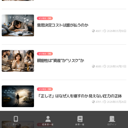
ビジネス・SNS
意思決定コストは誰が払うのか
4687 /
2026年03月30日
ビジネス・SNS
親密性は“資産”か“リスク”か
4688 /
2026年04月01日
ビジネス・SNS
「正しさ」はなぜ人を壊すのか 見えない圧力の正体
4781 /
2026年03月26日
ホーム
起業家一覧
記事一覧
ログイン
ビジネス・SNS