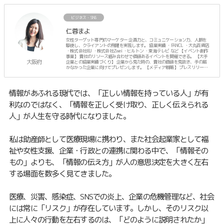
ビジネス・SNS
仁蓉まよ
女性ターゲット専門のマーケター 企画力と、コミュニケーション力、人脈を
駆使し、クライアントの飛躍を実現します。 協業実績 ・FANCL ・大丸百貨店
・株式会社IBJ ・株式会社Zwei ・ヒルトン ・東海テレビ など 【イベント創作
事業】 貴社のリソース組み合わせで価値あるイベントを開催できる。 【大手
大阪府
企業との協業実績づくり】 企業から見た時の、貴社の価値を見抜き、手の届
かなかった企業に向けてプレゼンします。 【メディア戦略】 プレスリリース
に頼らず、人脈でTVなどのメディア露出を計画します。 ーーーーー プライベ
ートは、3人のママ。
情報があふれる現代では、「正しい情報を持っている人」が有
利なのではなく、「情報を正しく受け取り、正しく伝えられる
人」が人生を守る時代になりました。
私は助産師として医療現場に携わり、また社会起業家として福
祉や女性支援、企業・行政との連携に関わる中で、「情報その
もの」よりも、「情報の伝え方」が人の意思決定を大きく左右
する場面を数多く見てきました。
医療、災害、感染症、SNSでの炎上、企業の危機管理など、社会
には常に「リスク」が存在しています。しかし、そのリスク以
上に人々の行動を左右するのは、「どのように説明されたか」