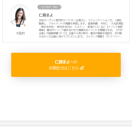
ビジネス・SNS
仁蓉まよ
女性ターゲット専門のマーケター 企画力と、コミュニケーション力、人脈を
駆使し、クライアントの飛躍を実現します。 協業実績 ・FANCL ・大丸百貨店
・株式会社IBJ ・株式会社Zwei ・ヒルトン ・東海テレビ など 【イベント創作
事業】 貴社のリソース組み合わせで価値あるイベントを開催できる。 【大手
大阪府
企業との協業実績づくり】 企業から見た時の、貴社の価値を見抜き、手の届
かなかった企業に向けてプレゼンします。 【メディア戦略】 プレスリリース
に頼らず、人脈でTVなどのメディア露出を計画します。 ーーーーー プライベ
ートは、3人のママ。
仁蓉まよ
への
お問合せはこちら