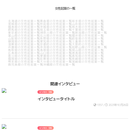
女性起業の一覧
北海道の女性起業一覧
青森県の女性起業一覧
岩手県の女性起業一覧
宮城県の女性起業一覧
秋田県の女性起業一覧
山形県の女性起業一覧
福島県の女性起業一覧
茨城県の女性起業一覧
栃木県の女性起業一覧
群馬県の女性起業一覧
埼玉県の女性起業一覧
千葉県の女性起業一覧
東京都の女性起業一覧
神奈川県の女性起業一覧
新潟県の女性起業一覧
富山県の女性起業一覧
石川県の女性起業一覧
福井県の女性起業一覧
山梨県の女性起業一覧
長野県の女性起業一覧
岐阜県の女性起業一覧
静岡県の女性起業一覧
愛知県の女性起業一覧
三重県の女性起業一覧
滋賀県の女性起業一覧
京都府の女性起業一覧
大阪府の女性起業一覧
兵庫県の女性起業一覧
奈良県の女性起業一覧
和歌山県の女性起業一覧
鳥取県の女性起業一覧
島根県の女性起業一覧
岡山県の女性起業一覧
広島県の女性起業一覧
山口県の女性起業一覧
徳島県の女性起業一覧
香川県の女性起業一覧
愛媛県の女性起業一覧
高知県の女性起業一覧
福岡県の女性起業一覧
佐賀県の女性起業一覧
長崎県の女性起業一覧
熊本県の女性起業一覧
大分県の女性起業一覧
宮崎県の女性起業一覧
鹿児島県の女性起業一覧
沖縄県の女性起業一覧
関連インタビュー
ビジネス・SNS
インタビュータイトル
1357 /
2023年10月26日
ビジネス・SNS