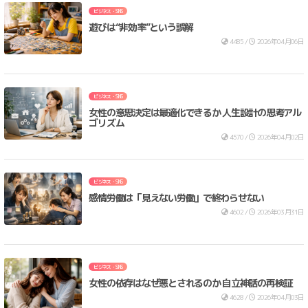
ビジネス・SNS
遊びは“非効率”という誤解
4485 /
2026年04月06日
ビジネス・SNS
女性の意思決定は最適化できるか 人生設計の思考アル
ゴリズム
4570 /
2026年04月02日
ビジネス・SNS
感情労働は「見えない労働」で終わらせない
4602 /
2026年03月31日
ビジネス・SNS
女性の依存はなぜ悪とされるのか 自立神話の再検証
4628 /
2026年04月03日