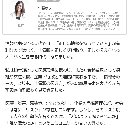
ビジネス・SNS
仁蓉まよ
女性ターゲット専門のマーケター 企画力と、コミュニケーション力、人脈を
駆使し、クライアントの飛躍を実現します。 協業実績 ・FANCL ・大丸百貨店
・株式会社IBJ ・株式会社Zwei ・ヒルトン ・東海テレビ など 【イベント創作
事業】 貴社のリソース組み合わせで価値あるイベントを開催できる。 【大手
大阪府
企業との協業実績づくり】 企業から見た時の、貴社の価値を見抜き、手の届
かなかった企業に向けてプレゼンします。 【メディア戦略】 プレスリリース
に頼らず、人脈でTVなどのメディア露出を計画します。 ーーーーー プライベ
ートは、3人のママ。
情報があふれる現代では、「正しい情報を持っている人」が有
利なのではなく、「情報を正しく受け取り、正しく伝えられる
人」が人生を守る時代になりました。
私は助産師として医療現場に携わり、また社会起業家として福
祉や女性支援、企業・行政との連携に関わる中で、「情報その
もの」よりも、「情報の伝え方」が人の意思決定を大きく左右
する場面を数多く見てきました。
医療、災害、感染症、SNSでの炎上、企業の危機管理など、社会
には常に「リスク」が存在しています。しかし、そのリスク以
上に人々の行動を左右するのは、「どのように説明されたか」
「誰が伝えたか」というコミュニケーションの質です。