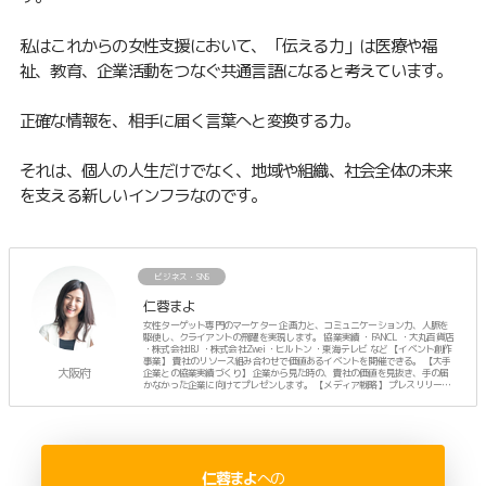
私はこれからの女性支援において、「伝える力」は医療や福
祉、教育、企業活動をつなぐ共通言語になると考えています。
正確な情報を、相手に届く言葉へと変換する力。
それは、個人の人生だけでなく、地域や組織、社会全体の未来
を支える新しいインフラなのです。
ビジネス・SNS
仁蓉まよ
女性ターゲット専門のマーケター 企画力と、コミュニケーション力、人脈を
駆使し、クライアントの飛躍を実現します。 協業実績 ・FANCL ・大丸百貨店
・株式会社IBJ ・株式会社Zwei ・ヒルトン ・東海テレビ など 【イベント創作
事業】 貴社のリソース組み合わせで価値あるイベントを開催できる。 【大手
大阪府
企業との協業実績づくり】 企業から見た時の、貴社の価値を見抜き、手の届
かなかった企業に向けてプレゼンします。 【メディア戦略】 プレスリリース
に頼らず、人脈でTVなどのメディア露出を計画します。 ーーーーー プライベ
ートは、3人のママ。
仁蓉まよ
への