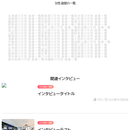
女性 副業の一覧
北海道の女性 副業一覧
青森県の女性 副業一覧
岩手県の女性 副業一覧
宮城県の女性 副業一覧
秋田県の女性 副業一覧
山形県の女性 副業一覧
福島県の女性 副業一覧
茨城県の女性 副業一覧
栃木県の女性 副業一覧
群馬県の女性 副業一覧
埼玉県の女性 副業一覧
千葉県の女性 副業一覧
東京都の女性 副業一覧
神奈川県の女性 副業一覧
新潟県の女性 副業一覧
富山県の女性 副業一覧
石川県の女性 副業一覧
福井県の女性 副業一覧
山梨県の女性 副業一覧
長野県の女性 副業一覧
岐阜県の女性 副業一覧
静岡県の女性 副業一覧
愛知県の女性 副業一覧
三重県の女性 副業一覧
滋賀県の女性 副業一覧
京都府の女性 副業一覧
大阪府の女性 副業一覧
兵庫県の女性 副業一覧
奈良県の女性 副業一覧
和歌山県の女性 副業一覧
鳥取県の女性 副業一覧
島根県の女性 副業一覧
岡山県の女性 副業一覧
広島県の女性 副業一覧
山口県の女性 副業一覧
徳島県の女性 副業一覧
香川県の女性 副業一覧
愛媛県の女性 副業一覧
高知県の女性 副業一覧
福岡県の女性 副業一覧
佐賀県の女性 副業一覧
長崎県の女性 副業一覧
熊本県の女性 副業一覧
大分県の女性 副業一覧
宮崎県の女性 副業一覧
鹿児島県の女性 副業一覧
沖縄県の女性 副業一覧
関連インタビュー
ビジネス・SNS
インタビュータイトル
1357 /
2023年10月26日
ビジネス・SNS
インタビューテスト