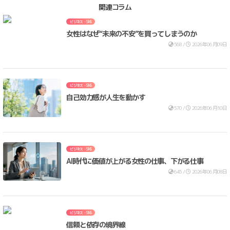
関連コラム
ビジネス・SNS
女性はなぜ“未来の不安”を買ってしまうのか
568 /
2026年06月09日
ビジネス・SNS
自己効力感が人生を動かす
570 /
2026年06月10日
ビジネス・SNS
AI時代に価値が上がる女性の仕事、下がる仕事
645 /
2026年06月08日
ビジネス・SNS
信頼と依存の境界線