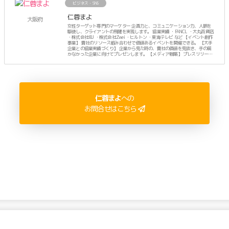
ビジネス・SNS
仁蓉まよ
大阪府
女性ターゲット専門のマーケター 企画力と、コミュニケーション力、人脈を
駆使し、クライアントの飛躍を実現します。 協業実績 ・FANCL ・大丸百貨店
・株式会社IBJ ・株式会社Zwei ・ヒルトン ・東海テレビ など 【イベント創作
事業】 貴社のリソース組み合わせで価値あるイベントを開催できる。 【大手
企業との協業実績づくり】 企業から見た時の、貴社の価値を見抜き、手の届
かなかった企業に向けてプレゼンします。 【メディア戦略】 プレスリリース
に頼らず、人脈でTVなどのメディア露出を計画します。 ーーーーー プライベ
ートは、3人のママ。
仁蓉まよ
への
お問合せはこちら