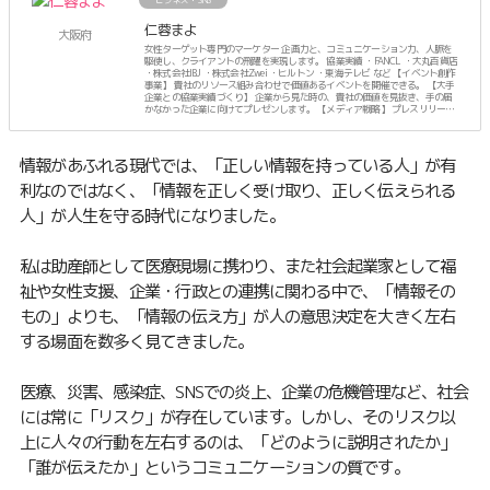
ビジネス・SNS
仁蓉まよ
大阪府
女性ターゲット専門のマーケター 企画力と、コミュニケーション力、人脈を
駆使し、クライアントの飛躍を実現します。 協業実績 ・FANCL ・大丸百貨店
・株式会社IBJ ・株式会社Zwei ・ヒルトン ・東海テレビ など 【イベント創作
事業】 貴社のリソース組み合わせで価値あるイベントを開催できる。 【大手
企業との協業実績づくり】 企業から見た時の、貴社の価値を見抜き、手の届
かなかった企業に向けてプレゼンします。 【メディア戦略】 プレスリリース
に頼らず、人脈でTVなどのメディア露出を計画します。 ーーーーー プライベ
ートは、3人のママ。
情報があふれる現代では、「正しい情報を持っている人」が有
利なのではなく、「情報を正しく受け取り、正しく伝えられる
人」が人生を守る時代になりました。
私は助産師として医療現場に携わり、また社会起業家として福
祉や女性支援、企業・行政との連携に関わる中で、「情報その
もの」よりも、「情報の伝え方」が人の意思決定を大きく左右
する場面を数多く見てきました。
医療、災害、感染症、SNSでの炎上、企業の危機管理など、社会
には常に「リスク」が存在しています。しかし、そのリスク以
上に人々の行動を左右するのは、「どのように説明されたか」
「誰が伝えたか」というコミュニケーションの質です。