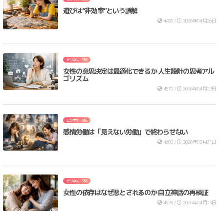
遊びは“非効率”という誤解
4485 /
2026年04月06日
ビジネス・SNS
女性の意思決定は最適化できるか 人生設計の思考アル
ゴリズム
4570 /
2026年04月02日
ビジネス・SNS
感情労働は「見えない労働」で終わらせない
4602 /
2026年03月31日
ビジネス・SNS
女性の依存はなぜ悪とされるのか 自立神話の再検証
4628 /
2026年04月03日