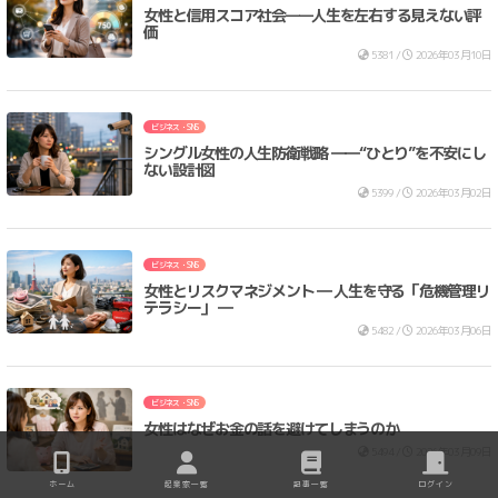
女性と信用スコア社会——人生を左右する見えない評
価
5381 /
2026年03月10日
ビジネス・SNS
シングル女性の人生防衛戦略 ――“ひとり”を不安にし
ない設計図
5399 /
2026年03月02日
ビジネス・SNS
女性とリスクマネジメント ― 人生を守る「危機管理リ
テラシー」 ―
5482 /
2026年03月06日
ビジネス・SNS
女性はなぜお金の話を避けてしまうのか
5494 /
2026年03月09日
ホーム
起業家一覧
記事一覧
ログイン