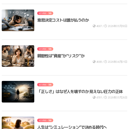
ビジネス・SNS
意思決定コストは誰が払うのか
4687 /
2026年03月30日
ビジネス・SNS
親密性は“資産”か“リスク”か
4688 /
2026年04月01日
ビジネス・SNS
「正しさ」はなぜ人を壊すのか 見えない圧力の正体
4781 /
2026年03月26日
ビジネス・SNS
人生は“シミュレーション”で決める時代へ