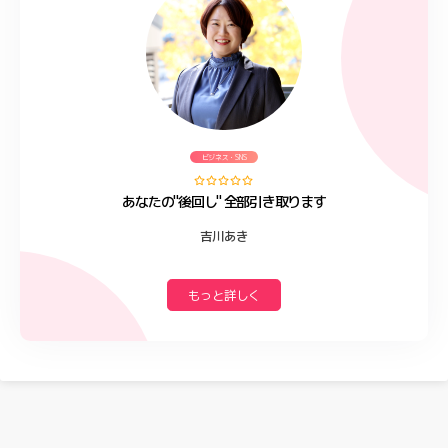
ビジネス・SNS
あなたの"後回し" 全部引き取ります
吉川あき
もっと詳しく