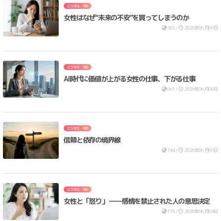
ビジネス・SNS
女性はなぜ“未来の不安”を買ってしまうのか
583 /
2026年06月09日
ビジネス・SNS
AI時代に価値が上がる女性の仕事、下がる仕事
661 /
2026年06月08日
ビジネス・SNS
信頼と依存の境界線
744 /
2026年06月05日
ビジネス・SNS
女性と「怒り」 ――感情を禁止された人の意思決定
775 /
2026年06月04日