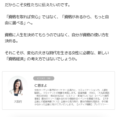
だからこそ女性たちに伝えたいのです。
「資格を取れば安心」ではなく、「資格があるから、もっと自
由に選べる」へ。
資格に人生を決めてもらうのではなく、自分が資格の使い方を
決める。
それこそが、変化の大きな時代を生きる女性に必要な、新しい
「資格経済」の考え方ではないでしょうか。
ビジネス・SNS
仁蓉まよ
女性ターゲット専門のマーケター 企画力と、コミュニケーション力、人脈を
駆使し、クライアントの飛躍を実現します。 協業実績 ・FANCL ・大丸百貨店
・株式会社IBJ ・株式会社Zwei ・ヒルトン ・東海テレビ など 【イベント創作
事業】 貴社のリソース組み合わせで価値あるイベントを開催できる。 【大手
大阪府
企業との協業実績づくり】 企業から見た時の、貴社の価値を見抜き、手の届
かなかった企業に向けてプレゼンします。 【メディア戦略】 プレスリリース
に頼らず、人脈でTVなどのメディア露出を計画します。 ーーーーー プライベ
ートは、3人のママ。