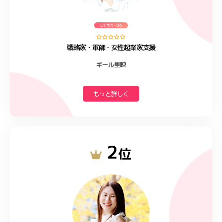
ビジネス・SNS
戦略家・軍師・女性起業家支援
ギール里映
もっと詳しく
2
位