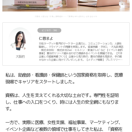
大阪府 仁蓉まよ 女性と資格経済――「資格を取れば安心」は本当なのか
ビジネス・SNS
仁蓉まよ
女性ターゲット専門のマーケター 企画力と、コミュニケーション力、人脈を
駆使し、クライアントの飛躍を実現します。 協業実績 ・FANCL ・大丸百貨店
・株式会社IBJ ・株式会社Zwei ・ヒルトン ・東海テレビ など 【イベント創作
事業】 貴社のリソース組み合わせで価値あるイベントを開催できる。 【大手
大阪府
企業との協業実績づくり】 企業から見た時の、貴社の価値を見抜き、手の届
かなかった企業に向けてプレゼンします。 【メディア戦略】 プレスリリース
に頼らず、人脈でTVなどのメディア露出を計画します。 ーーーーー プライベ
ートは、3人のママ。
私は、助産師・看護師・保健師という国家資格を取得し、医療
現場でキャリアをスタートしました。
資格は、人生を支えてくれる大切な土台です。専門性を証明
し、仕事への入口をつくり、時には人生の安全網にもなりま
す。
一方で、実際に医療、女性支援、福祉事業、マーケティング、
イベント企画など複数の領域で仕事をしてきた私は、「資格を