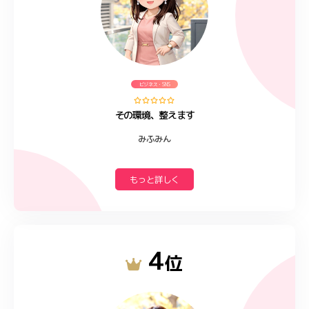
ビジネス・SNS
その環境、整えます
みふみん
もっと詳しく
4
位