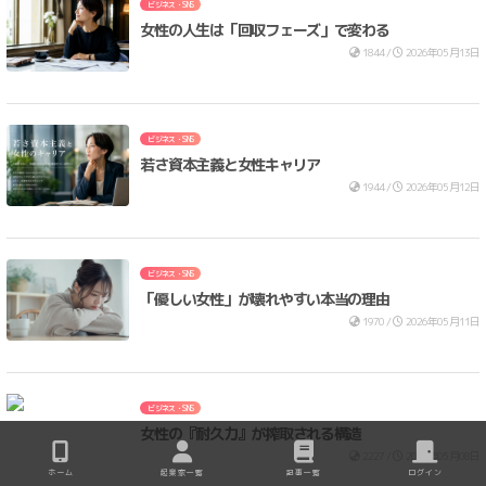
ビジネス・SNS
女性の人生は「回収フェーズ」で変わる
1844 /
2026年05月13日
ビジネス・SNS
若さ資本主義と女性キャリア
1944 /
2026年05月12日
ビジネス・SNS
「優しい女性」が壊れやすい本当の理由
1970 /
2026年05月11日
ビジネス・SNS
女性の『耐久力』が搾取される構造
2227 /
2026年05月08日
ホーム
起業家一覧
記事一覧
ログイン