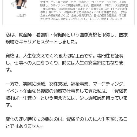
女性ターゲット専門のマーケター 企画力と、コミュニケーション力、人脈を
駆使し、クライアントの飛躍を実現します。 協業実績 ・FANCL ・大丸百貨店
・株式会社IBJ ・株式会社Zwei ・ヒルトン ・東海テレビ など 【イベント創作
事業】 貴社のリソース組み合わせで価値あるイベントを開催できる。 【大手
大阪府
企業との協業実績づくり】 企業から見た時の、貴社の価値を見抜き、手の届
かなかった企業に向けてプレゼンします。 【メディア戦略】 プレスリリース
に頼らず、人脈でTVなどのメディア露出を計画します。 ーーーーー プライベ
ートは、3人のママ。
私は、助産師・看護師・保健師という国家資格を取得し、医療
現場でキャリアをスタートしました。
資格は、人生を支えてくれる大切な土台です。専門性を証明
し、仕事への入口をつくり、時には人生の安全網にもなりま
す。
一方で、実際に医療、女性支援、福祉事業、マーケティング、
イベント企画など複数の領域で仕事をしてきた私は、「資格を
取れば一生安心」という考え方には、少し違和感を持っていま
す。
変化の速い時代に必要なのは、資格そのものに人生を預けるこ
とではありません。