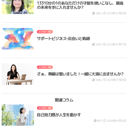
13310分の1のあなただけの才能を使いこなし、最高
の未来を手に入れませんか？
2366 /
2023年10月26日
ビジネス・SNS
サポートビジネス-出会いと軌跡
2479 /
2023年10月17日
ビジネス・SNS
さぁ、準備は整いました！一緒に大海に出ませんか？
3446 /
2023年07月05日
関連コラム
ビジネス・SNS
自己効力感が人生を動かす
583 /
2026年06月10日