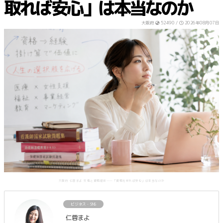
取れば安心」は本当なのか
大阪府
52490 /
2026年08月07日
大阪府 仁蓉まよ 女性と資格経済――「資格を取れば安心」は本当なのか
ビジネス・SNS
仁蓉まよ