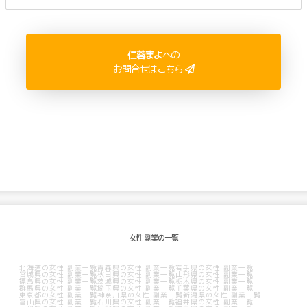
に頼らず、人脈でTVなどのメディア露出を計画します。 ーーーーー プライベ
ートは、3人のママ。
仁蓉まよ
への
お問合せはこちら
女性 副業の一覧
北海道の女性 副業一覧
青森県の女性 副業一覧
岩手県の女性 副業一覧
宮城県の女性 副業一覧
秋田県の女性 副業一覧
山形県の女性 副業一覧
福島県の女性 副業一覧
茨城県の女性 副業一覧
栃木県の女性 副業一覧
群馬県の女性 副業一覧
埼玉県の女性 副業一覧
千葉県の女性 副業一覧
東京都の女性 副業一覧
神奈川県の女性 副業一覧
新潟県の女性 副業一覧
富山県の女性 副業一覧
石川県の女性 副業一覧
福井県の女性 副業一覧