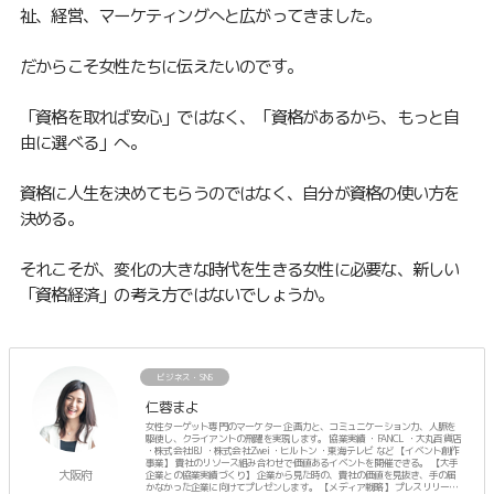
祉、経営、マーケティングへと広がってきました。
だからこそ女性たちに伝えたいのです。
「資格を取れば安心」ではなく、「資格があるから、もっと自
由に選べる」へ。
資格に人生を決めてもらうのではなく、自分が資格の使い方を
決める。
それこそが、変化の大きな時代を生きる女性に必要な、新しい
「資格経済」の考え方ではないでしょうか。
ビジネス・SNS
仁蓉まよ
女性ターゲット専門のマーケター 企画力と、コミュニケーション力、人脈を
駆使し、クライアントの飛躍を実現します。 協業実績 ・FANCL ・大丸百貨店
・株式会社IBJ ・株式会社Zwei ・ヒルトン ・東海テレビ など 【イベント創作
事業】 貴社のリソース組み合わせで価値あるイベントを開催できる。 【大手
大阪府
企業との協業実績づくり】 企業から見た時の、貴社の価値を見抜き、手の届
かなかった企業に向けてプレゼンします。 【メディア戦略】 プレスリリース