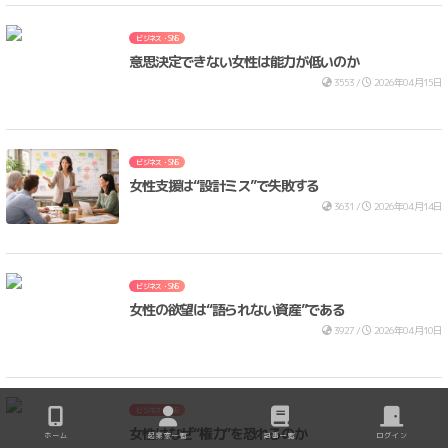
ビジネス・SNS
意思決定できない女性は能力が低いのか
3553 /
2026年04月15日
ビジネス・SNS
女性支援は“設計ミス”で失敗する
3631 /
2026年04月14日
ビジネス・SNS
女性の欲望は“語られない資産”である
3927 /
2026年04月10日
ビジネス・SNS
女性はなぜ“権力”を恐れるのか
ホーム
起業家一覧
記事一覧
ログイン