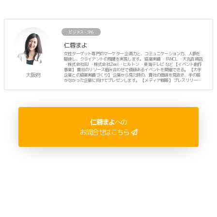
ビジネス・SNS
仁蓉まよ
女性ターゲット専門のマーケター 企画力と、コミュニケーション力、人脈を
駆使し、クライアントの飛躍を実現します。 協業実績 ・FANCL ・大丸百貨店
・株式会社IBJ ・株式会社Zwei ・ヒルトン ・東海テレビ など 【イベント創作
事業】 貴社のリソース組み合わせで価値あるイベントを開催できる。 【大手
大阪府
企業との協業実績づくり】 企業から見た時の、貴社の価値を見抜き、手の届
かなかった企業に向けてプレゼンします。 【メディア戦略】 プレスリリース
に頼らず、人脈でTVなどのメディア露出を計画します。 ーーーーー プライベ
ートは、3人のママ。
仁蓉まよ
への
お問合せはこちら