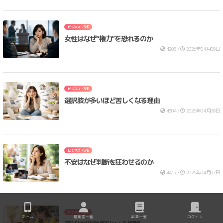
ビジネス・SNS
女性はなぜ“権力”を恐れるのか
4208 /
2026年04月09日
ビジネス・SNS
選択肢が多いほど苦しくなる理由
4304 /
2026年04月08日
ビジネス・SNS
不安はなぜ判断を狂わせるのか
4419 /
2026年04月07日
ビジネス・SNS
ホーム
起業家一覧
記事一覧
ログイン