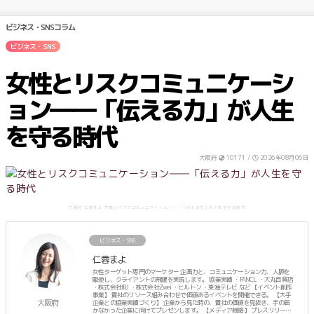
ビジネス・SNSコラム
ビジネス・SNS
女性とリスクコミュニケーシ
ョン――「伝える力」が人生
を守る時代
大阪府
10171 /
2026年08月06日
大阪府 仁蓉まよ 女性とリスクコミュニケーション――「伝える力」が人生を守る時代
ビジネス・SNS
仁蓉まよ
女性ターゲット専門のマーケター 企画力と、コミュニケーション力、人脈を
駆使し、クライアントの飛躍を実現します。 協業実績 ・FANCL ・大丸百貨店
・株式会社IBJ ・株式会社Zwei ・ヒルトン ・東海テレビ など 【イベント創作
事業】 貴社のリソース組み合わせで価値あるイベントを開催できる。 【大手
大阪府
企業との協業実績づくり】 企業から見た時の、貴社の価値を見抜き、手の届
かなかった企業に向けてプレゼンします。 【メディア戦略】 プレスリリース