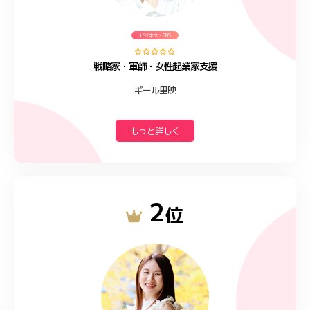
ビジネス・SNS
戦略家・軍師・女性起業家支援
ギール里映
もっと詳しく
2
位