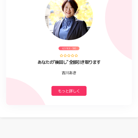
ビジネス・SNS
あなたの"後回し" 全部引き取ります
吉川あき
もっと詳しく