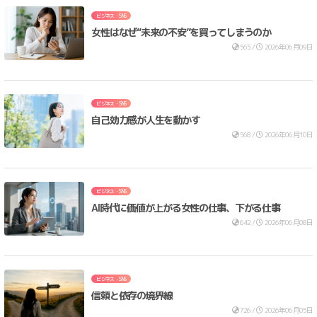
ビジネス・SNS
女性はなぜ“未来の不安”を買ってしまうのか
565 /
2026年06月09日
ビジネス・SNS
自己効力感が人生を動かす
568 /
2026年06月10日
ビジネス・SNS
AI時代に価値が上がる女性の仕事、下がる仕事
642 /
2026年06月08日
ビジネス・SNS
信頼と依存の境界線
726 /
2026年06月05日