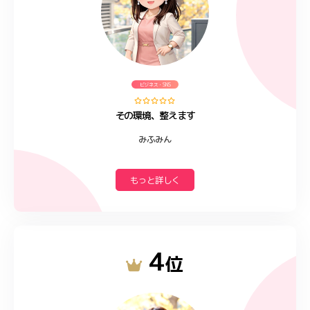
ビジネス・SNS
その環境、整えます
みふみん
もっと詳しく
4
位