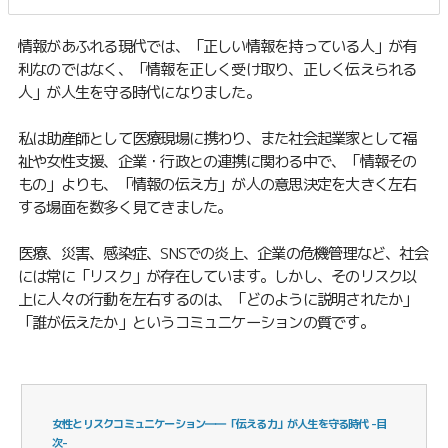
に頼らず、人脈でTVなどのメディア露出を計画します。 ーーーーー プライベ
ートは、3人のママ。
情報があふれる現代では、「正しい情報を持っている人」が有
利なのではなく、「情報を正しく受け取り、正しく伝えられる
人」が人生を守る時代になりました。
私は助産師として医療現場に携わり、また社会起業家として福
祉や女性支援、企業・行政との連携に関わる中で、「情報その
もの」よりも、「情報の伝え方」が人の意思決定を大きく左右
する場面を数多く見てきました。
医療、災害、感染症、SNSでの炎上、企業の危機管理など、社会
には常に「リスク」が存在しています。しかし、そのリスク以
上に人々の行動を左右するのは、「どのように説明されたか」
「誰が伝えたか」というコミュニケーションの質です。
女性とリスクコミュニケーション――「伝える力」が人生を守る時代 -目
次-