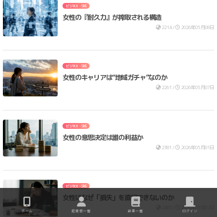
ビジネス・SNS
女性の『耐久力』が搾取される構造
2214 /
2026年05月08日
ビジネス・SNS
女性のキャリアは“地域ガチャ”なのか
2261 /
2026年05月07日
ビジネス・SNS
女性の意思決定は誰の利益か
2381 /
2026年05月01日
ビジネス・SNS
女性はなぜ「損失」を直視できないのか
2483 /
2026年05月02日
ホーム
起業家一覧
記事一覧
ログイン