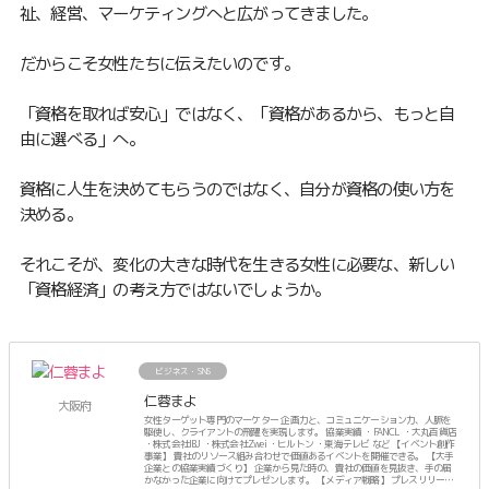
祉、経営、マーケティングへと広がってきました。
だからこそ女性たちに伝えたいのです。
「資格を取れば安心」ではなく、「資格があるから、もっと自
由に選べる」へ。
資格に人生を決めてもらうのではなく、自分が資格の使い方を
決める。
それこそが、変化の大きな時代を生きる女性に必要な、新しい
「資格経済」の考え方ではないでしょうか。
ビジネス・SNS
仁蓉まよ
大阪府
女性ターゲット専門のマーケター 企画力と、コミュニケーション力、人脈を
駆使し、クライアントの飛躍を実現します。 協業実績 ・FANCL ・大丸百貨店
・株式会社IBJ ・株式会社Zwei ・ヒルトン ・東海テレビ など 【イベント創作
事業】 貴社のリソース組み合わせで価値あるイベントを開催できる。 【大手
企業との協業実績づくり】 企業から見た時の、貴社の価値を見抜き、手の届
かなかった企業に向けてプレゼンします。 【メディア戦略】 プレスリリース