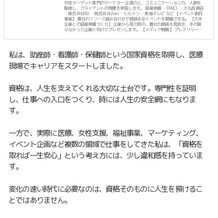
女性ターゲット専門のマーケター 企画力と、コミュニケーション力、人脈を
駆使し、クライアントの飛躍を実現します。 協業実績 ・FANCL ・大丸百貨店
・株式会社IBJ ・株式会社Zwei ・ヒルトン ・東海テレビ など 【イベント創作
事業】 貴社のリソース組み合わせで価値あるイベントを開催できる。 【大手
企業との協業実績づくり】 企業から見た時の、貴社の価値を見抜き、手の届
かなかった企業に向けてプレゼンします。 【メディア戦略】 プレスリリース
に頼らず、人脈でTVなどのメディア露出を計画します。 ーーーーー プライベ
ートは、3人のママ。
私は、助産師・看護師・保健師という国家資格を取得し、医療
現場でキャリアをスタートしました。
資格は、人生を支えてくれる大切な土台です。専門性を証明
し、仕事への入口をつくり、時には人生の安全網にもなりま
す。
一方で、実際に医療、女性支援、福祉事業、マーケティング、
イベント企画など複数の領域で仕事をしてきた私は、「資格を
取れば一生安心」という考え方には、少し違和感を持っていま
す。
変化の速い時代に必要なのは、資格そのものに人生を預けるこ
とではありません。