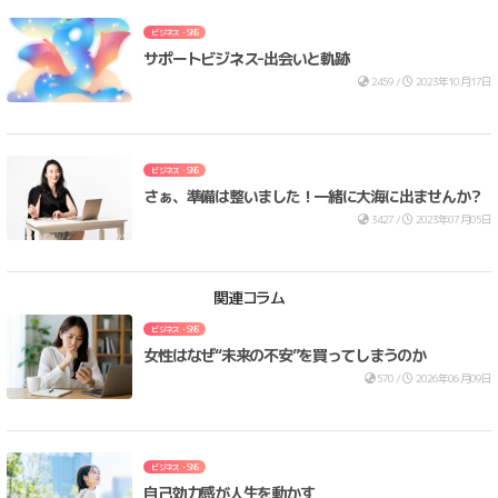
ビジネス・SNS
サポートビジネス-出会いと軌跡
2459 /
2023年10月17日
ビジネス・SNS
さぁ、準備は整いました！一緒に大海に出ませんか？
3427 /
2023年07月05日
関連コラム
ビジネス・SNS
女性はなぜ“未来の不安”を買ってしまうのか
570 /
2026年06月09日
ビジネス・SNS
自己効力感が人生を動かす