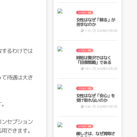
ビジネス・SNS
女性はなぜ「頼る」が
苦手なのか
1118 /
2026年05月25日
致するわけでは
ビジネス・SNS
時短は贅沢ではなく
「回復戦略」である
1301 /
2026年05月22日
って待遇は大き
ビジネス・SNS
女性はなぜ「安心」を
受け取れないのか
す。
1346 /
2026年05月21日
コンセプション
ビジネス・SNS
応用できます。
優しさは、なぜ搾取さ