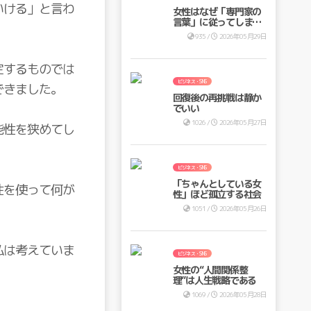
いける」と言わ
女性はなぜ「専門家の
言葉」に従ってしまう
のか ―医療・SNS・イ
935 /
2026年05月29日
ンフルエンサー時代の
意思決定リスクー
定するものでは
ビジネス・SNS
できました。
回復後の再挑戦は静か
でいい
1026 /
2026年05月27日
能性を狭めてし
ビジネス・SNS
「ちゃんとしている女
性を使って何が
性」ほど孤立する社会
1051 /
2026年05月26日
私は考えていま
ビジネス・SNS
女性の“人間関係整
理”は人生戦略である
1069 /
2026年05月28日