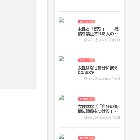
ビジネス・SNS
女性と「怒り」 ――感
情を禁止された人の意
思決定
767 /
2026年06月04日
ビジネス・SNS
女性はなぜ自分に使え
ないのか
805 /
2026年06月03日
ビジネス・SNS
女性はなぜ「自分の価
値に値段をつける」の
が苦手なのか
863 /
2026年06月02日
ビジネス・SNS