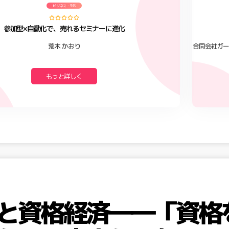
ビジネス・SNS
参加型×自動化で、売れるセミナーに進化
荒木 かおり
合同会社ガ
もっと詳しく
と資格経済――「資格