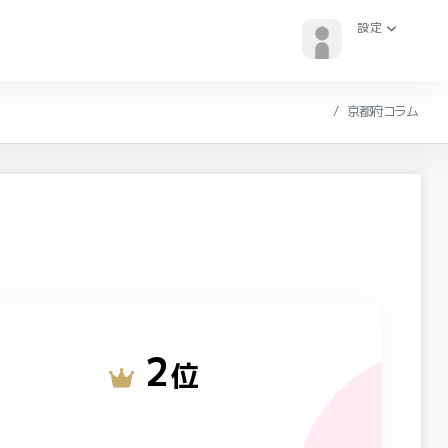
設定
京都府コラム
2
位