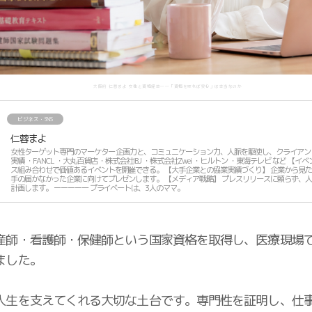
大阪府 仁蓉まよ 女性と資格経済――「資格を取れば安心」は本当なのか
ビジネス・SNS
仁蓉まよ
女性ターゲット専門のマーケター 企画力と、コミュニケーション力、人脈を駆使し、クライアントの飛躍を実現します。 協業
実績 ・FANCL ・大丸百貨店 ・株式会社IBJ ・株式会社Zwei ・ヒルトン ・東海テレビ など 【イベント創作事業】 貴社のリソー
ス組み合わせで価値あるイベントを開催できる。 【大手企業との協業実績づくり】 企業から見た時の、貴社の価値を見抜き、
手の届かなかった企業に向けてプレゼンします。 【メディア戦略】 プレスリリースに頼らず、人脈でTVなどのメディア露出を
計画します。 ーーーーー プライベートは、3人のママ。
産師・看護師・保健師という国家資格を取得し、医療現場
ました。
人生を支えてくれる大切な土台です。専門性を証明し、仕