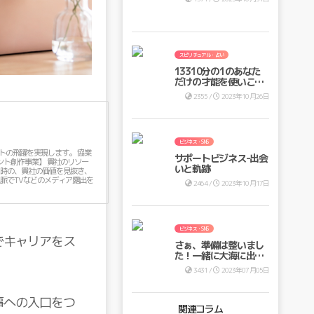
スピリチュアル・占い
13310分の1のあなた
だけの才能を使いこな
し、最高の未来を手に
2355 /
2023年10月26日
入れませんか？
ビジネス・SNS
サポートビジネス-出会
いと軌跡
2464 /
2023年10月17日
ビジネス・SNS
でキャリアをス
さぁ、準備は整いまし
た！一緒に大海に出ま
せんか？
3431 /
2023年07月05日
事への入口をつ
関連コラム