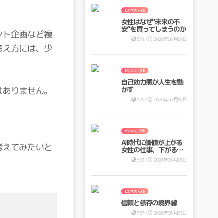
ビジネス・SNS
女性はなぜ“未来の不
安”を買ってしまうのか
ント企画など複
574 /
2026年06月09日
考え方には、少
ビジネス・SNS
自己効力感が人生を動
はありません。
かす
575 /
2026年06月10日
ビジネス・SNS
AI時代に価値が上がる
考えてみたいと
女性の仕事、下がる仕
事
653 /
2026年06月08日
ビジネス・SNS
信頼と依存の境界線
737 /
2026年06月05日