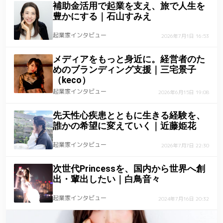
補助金活用で起業を支え、旅で人生を
豊かにする｜石山すみえ
起業家インタビュー
2026年7月1日 16:53
メディアをもっと身近に。経営者のた
めのブランディング支援｜三宅景子
（keco）
起業家インタビュー
2026年6月15日 19:08
先天性心疾患とともに生きる経験を、
誰かの希望に変えていく｜近藤姫花
起業家インタビュー
2026年7月7日 22:30
次世代Princessを、国内から世界へ創
出・輩出したい｜白鳥音々
起業家インタビュー
2024年7月16日 20:32