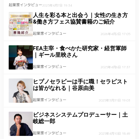
起業家インタビュー
2025年4月7日 19:34
人生を彩る本と出会う｜女性の生き方
&働き方フェス協賛書籍のご紹介
起業家インタビュー
2026年4月2日 17:05
FEA主宰・食べかた研究家・経営軍師
｜ギール里映さん
起業家インタビュー
2025年4月6日 17:37
ヒプノセラピーは手に職！セラピスト
は皆がなれる｜谷原由美
起業家インタビュー
2025年3月31日 19:03
ビジネスシステムプロデューサー｜土
岐総一郎
起業家インタビュー
2025年4月10日 18:49