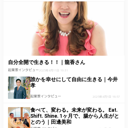
自分全開で生きる！！｜龍香さん
起業家インタビュー
2025年4月11日 19:31
誰かを幸せにして自由に生きる｜今井
孝
起業家インタビュー
2025年4月1日 18:57
食べて、変わる。未来が変わる。 Eat.
Shift. Shine. 1ヶ月で、腸から人生がと
とのう｜田邊美和