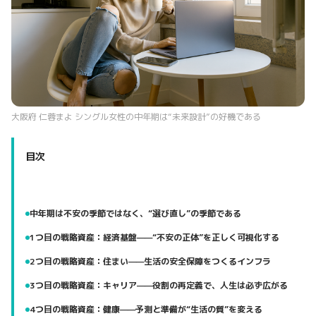
大阪府 仁蓉まよ シングル女性の中年期は“未来設計”の好機である
目次
中年期は不安の季節ではなく、“選び直し”の季節である
1つ目の戦略資産：経済基盤——“不安の正体”を正しく可視化する
2つ目の戦略資産：住まい——生活の安全保障をつくるインフラ
3つ目の戦略資産：キャリア——役割の再定義で、人生は必ず広がる
4つ目の戦略資産：健康——予測と準備が“生活の質”を変える