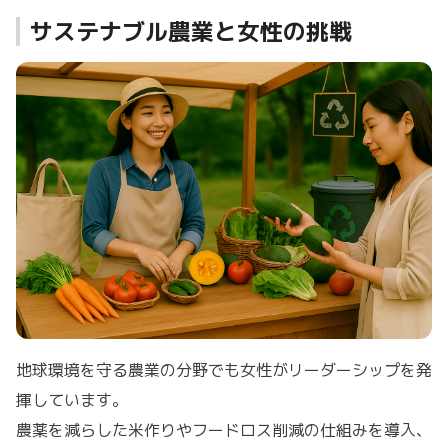
サステナブル農業と女性の挑戦
地球環境を守る農業の分野でも女性がリーダーシップを発
揮しています。
農薬を減らした米作りやフードロス削減の仕組みを導入、