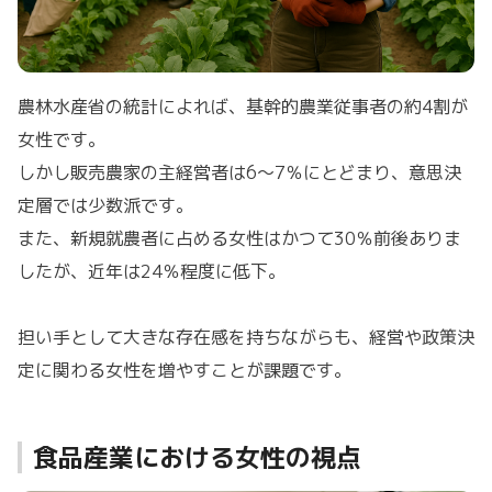
農林水産省の統計によれば、基幹的農業従事者の約4割が
女性です。
しかし販売農家の主経営者は6〜7％にとどまり、意思決
定層では少数派です。
また、新規就農者に占める女性はかつて30％前後ありま
したが、近年は24％程度に低下。
担い手として大きな存在感を持ちながらも、経営や政策決
定に関わる女性を増やすことが課題です。
食品産業における女性の視点