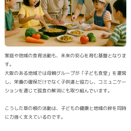
家庭や地域の食育活動も、未来の安心を育む基盤となりま
す。
大阪のある地域では母親グループが「子ども食堂」を運営
し、栄養の確保だけでなく子供達と協力し、コミュニケー
ションを通じて孤食の解消にも取り組んでいます。
こうした草の根の活動は、子どもの健康と地域の絆を同時
に力強く支えているのです。